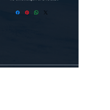
CONTACT US
WE'D LOVE TO HEAR FROM YOU!
Customer Service:
1-855-512-8388
support@healthyorbitfitness.online