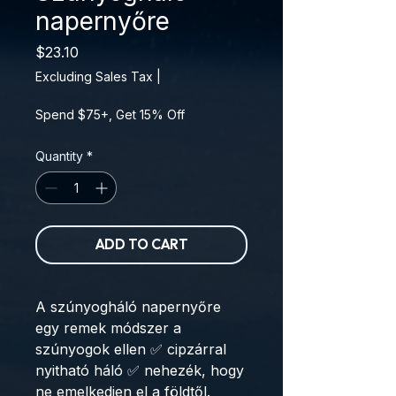
napernyőre
Price
$23.10
Excluding Sales Tax
|
Spend $75+, Get 15% Off
Quantity
*
ADD TO CART
A szúnyogháló napernyőre 
egy remek módszer a 
szúnyogok ellen ✅ cipzárral 
nyitható háló ✅ nehezék, hogy 
ne emelkedjen el a földtől.