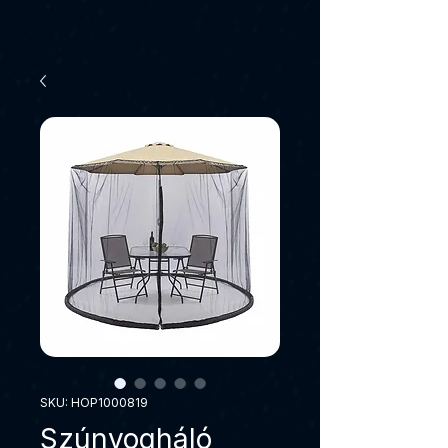
SKU: HOP1000819
Szúnyogháló