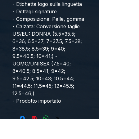
- Etichetta logo sulla linguetta 
- Dettagli signature 
- Composizione: Pelle, gomma 
- Calzata: Conversione taglie 
US/EU: DONNA (5.5=35.5; 
6=36; 6.5=37; 7=37.5; 7.5=38; 
8=38.5; 8.5=39; 9=40; 
9.5=40.5; 10=41;) - 
UOMO/UNISEX (7.5=40; 
8=40.5; 8.5=41; 9=42; 
9.5=42.5; 10=43; 10.5=44; 
11=44.5; 11.5=45; 12=45.5; 
12.5=46;)
- Prodotto importato