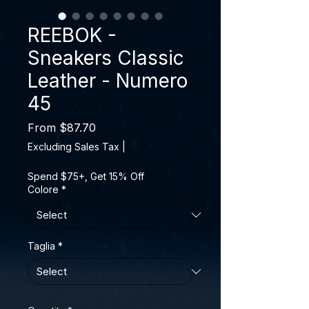
REEBOK -
Sneakers Classic
Leather - Numero
45
Sale Price
From
$87.70
Excluding Sales Tax
|
Spend $75+, Get 15% Off
Colore
*
Taglia
*